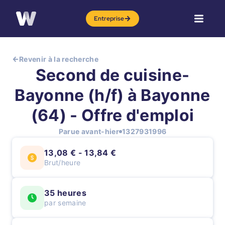
Entreprise
Revenir à la recherche
Second de cuisine-
Bayonne (h/f) à Bayonne
(64) - Offre d'emploi
Parue avant-hier
1327931996
13,08 € - 13,84 €
Brut/heure
35 heures
par semaine