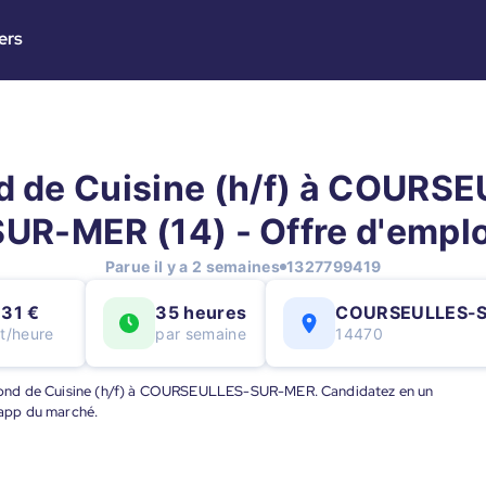
ers
 de Cuisine (h/f) à COURS
SUR-MER (14) - Offre d'emplo
Parue il y a 2 semaines
1327799419
,31 €
35 heures
COURSEULLES-
t/heure
par semaine
14470
 Second de Cuisine (h/f) à COURSEULLES-SUR-MER. Candidatez en un
e app du marché.