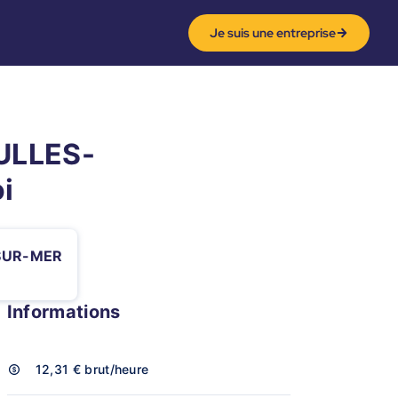
Je suis une entreprise
EULLES-
i
SUR-MER
Informations
12,31 €
brut/heure