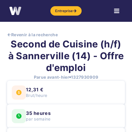
Entreprise
Revenir à la recherche
Second de Cuisine (h/f)
à Sannerville (14) - Offre
d'emploi
Parue avant-hier
1327930909
12,31 €
Brut/heure
35 heures
par semaine