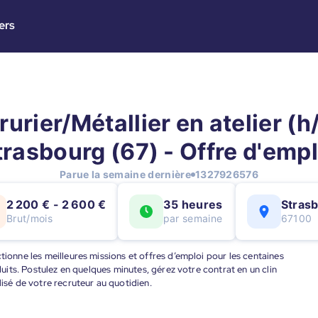
ers
rurier/Métallier en atelier (h/
trasbourg (67) - Offre d'empl
Parue la semaine dernière
1327926576
2 200 € - 2 600 €
35 heures
Stras
Brut/mois
par semaine
67100
tionne les meilleures missions et offres d’emploi pour les centaines
éduits. Postulez en quelques minutes, gérez votre contrat en un clin
lisé de votre recruteur au quotidien.