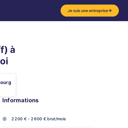
Je suis une entreprise
f) à
oi
bourg
Informations
2 200 € - 2 600 €
brut/mois