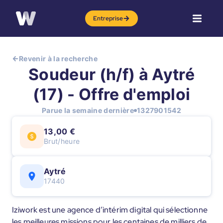
Entreprise
Revenir à la recherche
Soudeur (h/f) à Aytré
(17) - Offre d'emploi
Parue la semaine dernière
1327901542
13,00 €
Brut/heure
Aytré
17440
Iziwork est une agence d’intérim digital qui sélectionne
les meilleures missions pour les centaines de milliers de