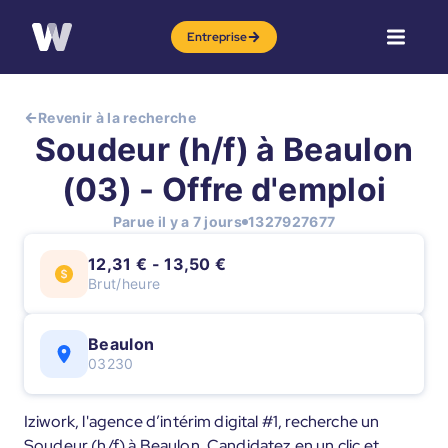
Entreprise
Revenir à la recherche
Soudeur (h/f) à Beaulon
(03) - Offre d'emploi
Parue il y a 7 jours
1327927677
12,31 € - 13,50 €
Brut/heure
Beaulon
03230
Iziwork, l'agence d’intérim digital #1, recherche un
Soudeur (h/f) à Beaulon. Candidatez en un clic et