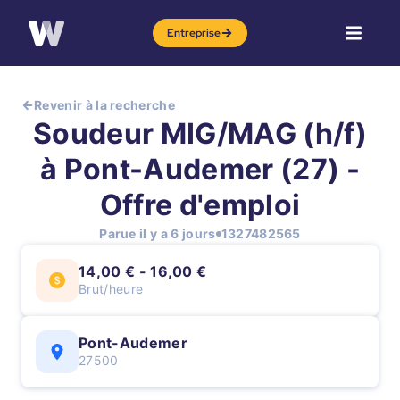
Entreprise
Revenir à la recherche
Soudeur MIG/MAG (h/f)
à Pont-Audemer (27) -
Offre d'emploi
Parue il y a 6 jours
1327482565
14,00 € - 16,00 €
Brut/heure
Pont-Audemer
27500