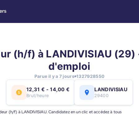
ers
r (h/f) à LANDIVISIAU (29) 
d'emploi
Parue il y a 7 jours
1327928550
12,31 € - 14,00 €
LANDIVISIAU
Brut/heure
29400
udeur (h/f) à LANDIVISIAU. Candidatez en un clic et accédez à tous