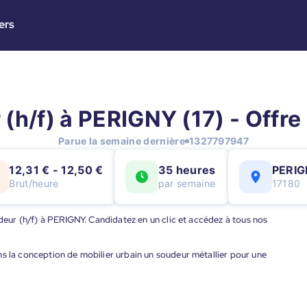
ers
(h/f) à PERIGNY (17) - Offre
Parue la semaine dernière
1327797947
12,31 € - 12,50 €
35 heures
PERI
Brut/heure
par semaine
17180
udeur (h/f) à PERIGNY. Candidatez en un clic et accédez à tous nos
ns la conception de mobilier urbain un soudeur métallier pour une