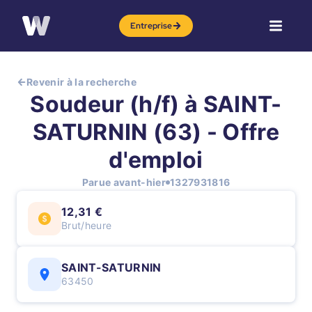
Entreprise
Revenir à la recherche
Soudeur (h/f) à SAINT-
SATURNIN (63) - Offre
d'emploi
Parue avant-hier
1327931816
12,31 €
Brut/heure
SAINT-SATURNIN
63450