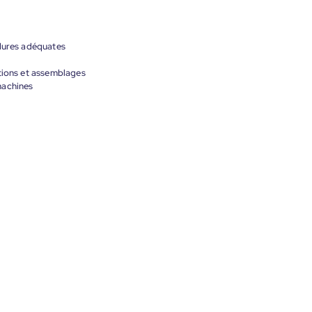
udures adéquates
ctions et assemblages
machines