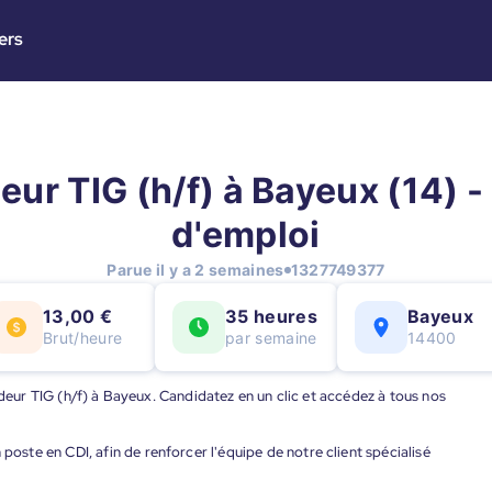
ers
ur TIG (h/f) à Bayeux (14) -
d'emploi
Parue il y a 2 semaines
1327749377
13,00 €
35 heures
Bayeux
Brut/heure
par semaine
14400
udeur TIG (h/f) à Bayeux. Candidatez en un clic et accédez à tous nos
te en CDI, afin de renforcer l'équipe de notre client spécialisé