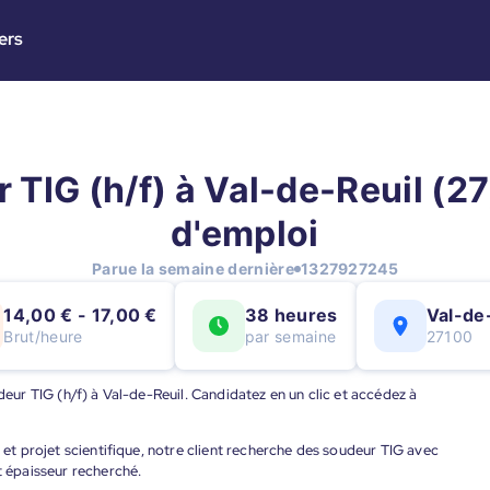
ers
TIG (h/f) à Val-de-Reuil (27
d'emploi
Parue la semaine dernière
1327927245
14,00 € - 17,00 €
38 heures
Val-de
Brut/heure
par semaine
27100
udeur TIG (h/f) à Val-de-Reuil. Candidatez en un clic et accédez à
l et projet scientifique, notre client recherche des soudeur TIG avec
t épaisseur recherché.