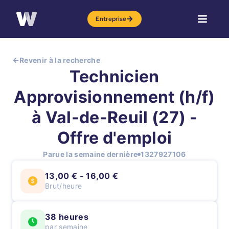
Entreprise
Revenir à la recherche
Technicien
Approvisionnement (h/f)
à Val-de-Reuil (27) -
Offre d'emploi
Parue la semaine dernière
1327927106
13,00 € - 16,00 €
Brut/heure
38 heures
par semaine