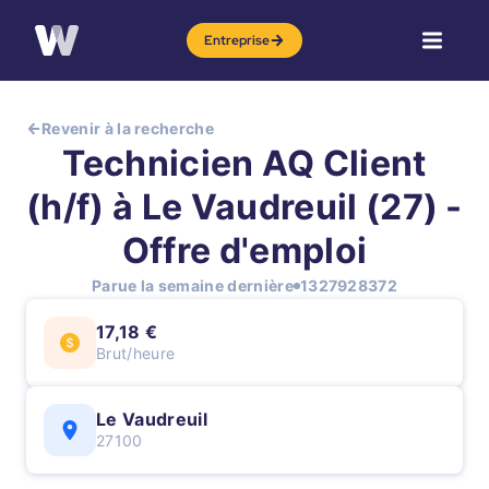
Entreprise
Revenir à la recherche
Technicien AQ Client
(h/f) à Le Vaudreuil (27) -
Offre d'emploi
Parue la semaine dernière
1327928372
17,18 €
Brut/heure
Le Vaudreuil
27100