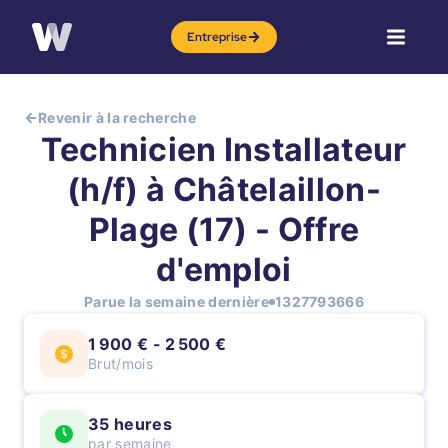
Entreprise
Revenir à la recherche
Technicien Installateur
(h/f) à Châtelaillon-
Plage (17) - Offre
d'emploi
Parue la semaine dernière
1327793666
1 900 € - 2 500 €
Brut/mois
35 heures
par semaine