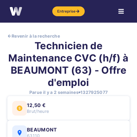
Entreprise
Revenir à la recherche
Technicien de
Maintenance CVC (h/f) à
BEAUMONT (63) - Offre
d'emploi
Parue il y a 2 semaines
1327925077
12,50 €
Brut/heure
BEAUMONT
63110