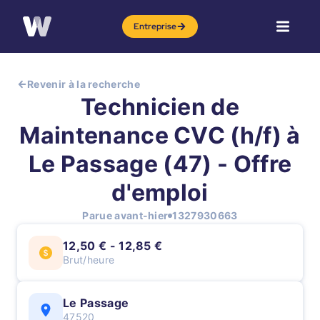
Entreprise
Revenir à la recherche
Technicien de
Maintenance CVC (h/f) à
Le Passage (47) - Offre
d'emploi
Parue avant-hier
1327930663
12,50 € - 12,85 €
Brut/heure
Le Passage
47520