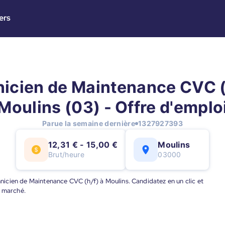
ers
icien de Maintenance CVC (
Moulins (03) - Offre d'emplo
Parue la semaine dernière
1327927393
12,31 € - 15,00 €
Moulins
Brut/heure
03000
chnicien de Maintenance CVC (h/f) à Moulins. Candidatez en un clic et
u marché.