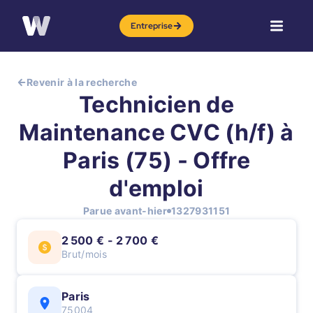
Entreprise
Revenir à la recherche
Technicien de
Maintenance CVC (h/f) à
Paris (75) - Offre
d'emploi
Parue avant-hier
1327931151
2 500 € - 2 700 €
Brut/mois
Paris
75004