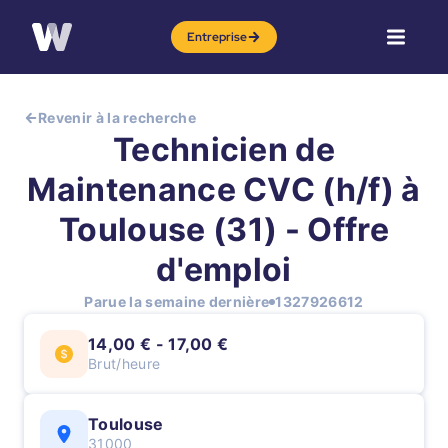
Entreprise
Revenir à la recherche
Technicien de
Maintenance CVC (h/f) à
Toulouse (31) - Offre
d'emploi
Parue la semaine dernière
1327926612
14,00 € - 17,00 €
Brut/heure
Toulouse
31000