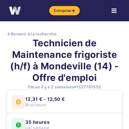
Entreprise
Revenir à la recherche
Technicien de
Maintenance frigoriste
(h/f) à Mondeville (14) -
Offre d'emploi
Parue il y a 2 semaines
1327761552
12,31 € - 12,50 €
Brut/heure
35 heures
par semaine