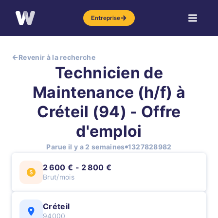
Entreprise
Revenir à la recherche
Technicien de
Maintenance (h/f) à
Créteil (94) - Offre
d'emploi
Parue il y a 2 semaines
1327828982
2 600 € - 2 800 €
Brut/mois
Créteil
94000