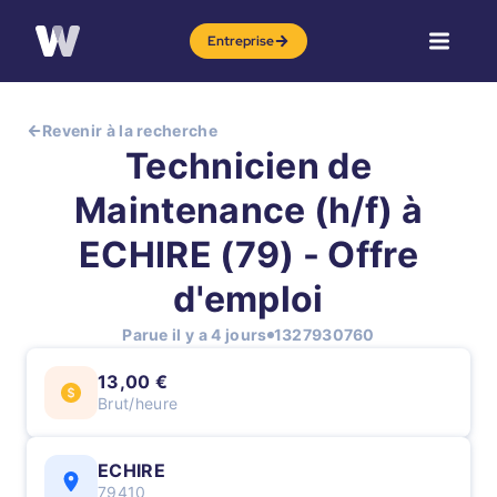
Entreprise
Revenir à la recherche
Technicien de
Maintenance (h/f) à
ECHIRE (79) - Offre
d'emploi
Parue il y a 4 jours
1327930760
13,00 €
Brut/heure
ECHIRE
79410