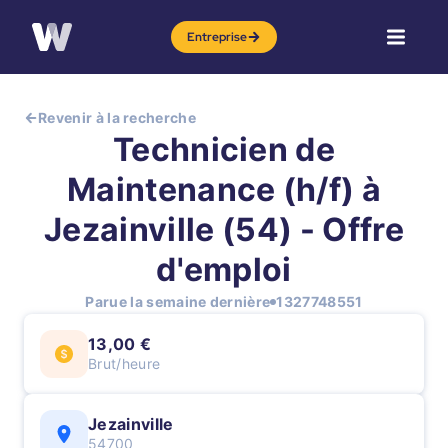
Entreprise
Revenir à la recherche
Technicien de
Maintenance (h/f) à
Jezainville (54) - Offre
d'emploi
Parue la semaine dernière
1327748551
13,00 €
Brut/heure
Jezainville
54700