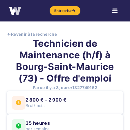
Entreprise
Revenir à la recherche
Technicien de
Maintenance (h/f) à
Bourg-Saint-Maurice
(73) - Offre d'emploi
Parue il y a 3 jours
1327749152
2 800 € - 2 900 €
Brut/mois
35 heures
par semaine