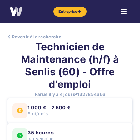
Entreprise
Revenir à la recherche
Technicien de
Maintenance (h/f) à
Senlis (60) - Offre
d'emploi
Parue il y a 4 jours
1327854666
1 900 € - 2 500 €
Brut/mois
35 heures
par semaine