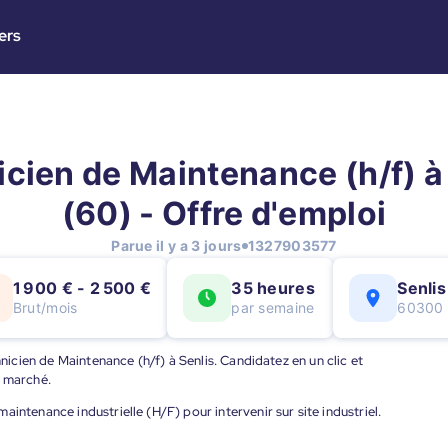
ers
cien de Maintenance (h/f) à
(60) - Offre d'emploi
Parue il y a 3 jours
1327903577
1 900 € - 2 500 €
35 heures
Senlis
Brut/mois
par semaine
60300
hnicien de Maintenance (h/f) à Senlis. Candidatez en un clic et
u marché.
intenance industrielle (H/F) pour intervenir sur site industriel.