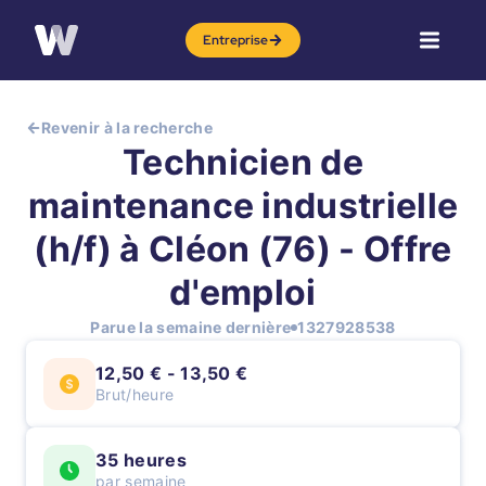
Entreprise
Revenir à la recherche
Technicien de
maintenance industrielle
(h/f) à Cléon (76) - Offre
d'emploi
Parue la semaine dernière
1327928538
12,50 € - 13,50 €
Brut/heure
35 heures
par semaine