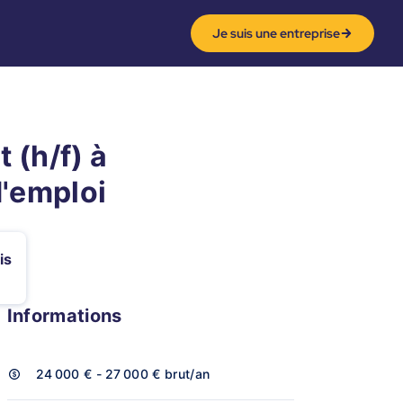
Je suis une entreprise
 (h/f) à
d'emploi
is
Informations
24 000 € - 27 000 €
brut/an