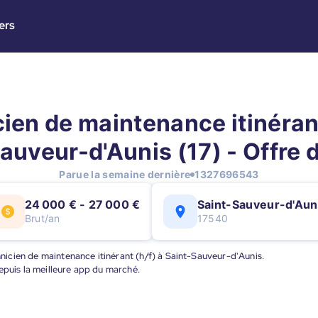
ers
ien de maintenance itinérant
auveur-d'Aunis (17) - Offre 
Parue la semaine dernière
1327696543
24 000 € - 27 000 €
Saint-Sauveur-d'Aun
Brut/an
17540
chnicien de maintenance itinérant (h/f) à Saint-Sauveur-d'Aunis.
epuis la meilleure app du marché.