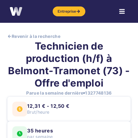
Entreprise
Revenir à la recherche
Technicien de
production (h/f) à
Belmont-Tramonet (73) -
Offre d'emploi
Parue la semaine dernière
1327748136
12,31 € - 12,50 €
Brut/heure
35 heures
par semaine