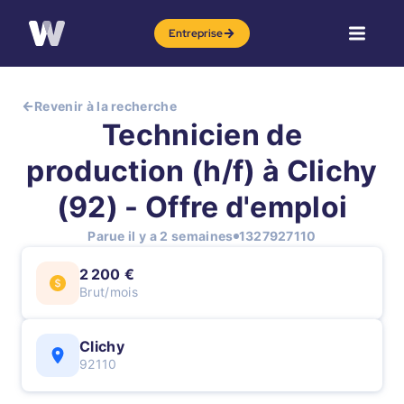
Entreprise
Revenir à la recherche
Technicien de
production (h/f) à Clichy
(92) - Offre d'emploi
Parue il y a 2 semaines
1327927110
2 200 €
Brut/mois
Clichy
92110