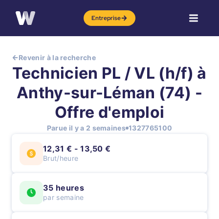
Entreprise
Revenir à la recherche
Technicien PL / VL (h/f) à
Anthy-sur-Léman (74) -
Offre d'emploi
Parue il y a 2 semaines
1327765100
12,31 € - 13,50 €
Brut/heure
35 heures
par semaine