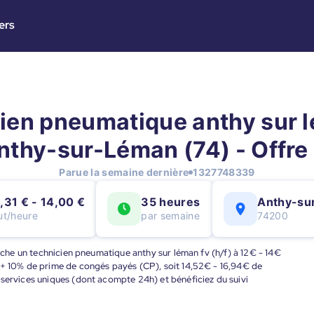
ers
ien pneumatique anthy sur 
Anthy-sur-Léman (74) - Offre
Parue la semaine dernière
1327748339
,31 € - 14,00 €
35 heures
Anthy-su
ut/heure
par semaine
74200
erche un technicien pneumatique anthy sur léman fv (h/f) à 12€ - 14€
 + 10% de prime de congés payés (CP), soit 14,52€ - 16,94€ de
 services uniques (dont acompte 24h) et bénéficiez du suivi