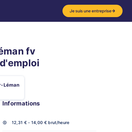
Je suis une entreprise
léman fv
 d'emploi
r-Léman
Informations
12,31 € - 14,00 €
brut/heure