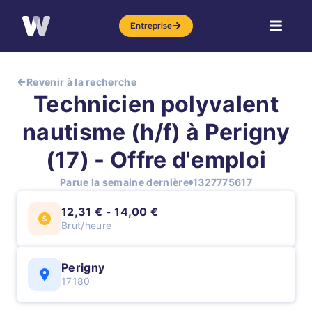
Entreprise
Revenir à la recherche
Technicien polyvalent
nautisme (h/f) à Perigny
(17) - Offre d'emploi
Parue la semaine dernière
1327775617
12,31 € - 14,00 €
Brut/heure
Perigny
17180