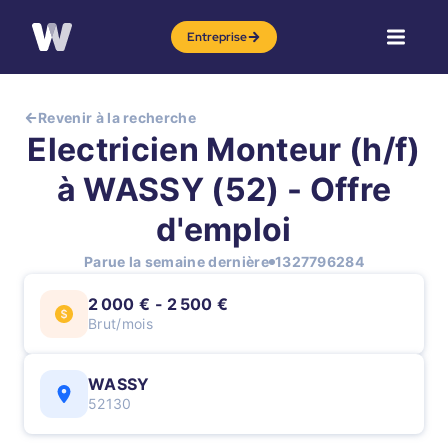
Entreprise
Revenir à la recherche
Electricien Monteur (h/f)
à WASSY (52) - Offre
d'emploi
Parue la semaine dernière
1327796284
2 000 € - 2 500 €
Brut/mois
WASSY
52130