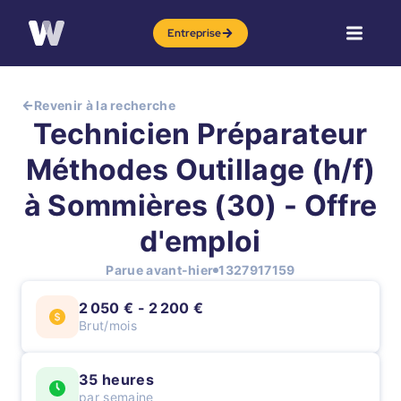
Entreprise
Revenir à la recherche
Technicien Préparateur
Méthodes Outillage (h/f)
à Sommières (30) - Offre
d'emploi
Parue avant-hier
1327917159
2 050 € - 2 200 €
Brut/mois
35 heures
par semaine