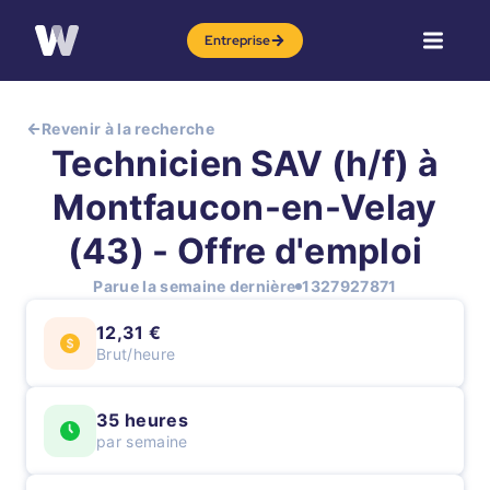
Entreprise
Revenir à la recherche
Technicien SAV (h/f) à
Montfaucon-en-Velay
(43) - Offre d'emploi
Parue la semaine dernière
1327927871
12,31 €
Brut/heure
35 heures
par semaine