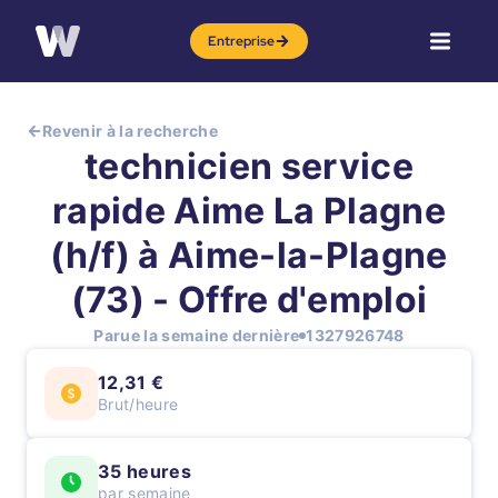
Entreprise
Revenir à la recherche
technicien service
rapide Aime La Plagne
(h/f) à Aime-la-Plagne
(73) - Offre d'emploi
Parue la semaine dernière
1327926748
12,31 €
Brut/heure
35 heures
par semaine