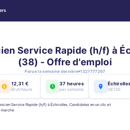
ers
ien Service Rapide (h/f) à Éc
(38) - Offre d'emploi
Parue la semaine dernière
1327777267
12,31 €
37 heures
Échirolle
Brut/heure
par semaine
38130
hnicien Service Rapide (h/f) à Échirolles. Candidatez en un clic et
u marché.