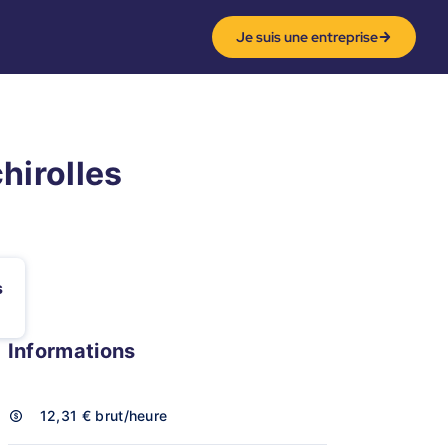
Je suis une entreprise
hirolles
s
Informations
12,31 €
brut/heure