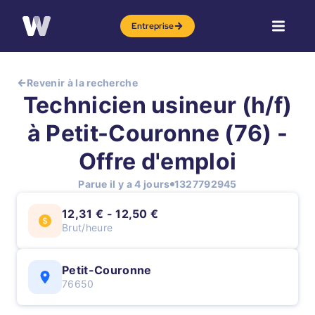
Entreprise
Revenir à la recherche
Technicien usineur (h/f)
à Petit-Couronne (76) -
Offre d'emploi
Parue il y a 4 jours
1327792945
12,31 € - 12,50 €
Brut/heure
Petit-Couronne
76650