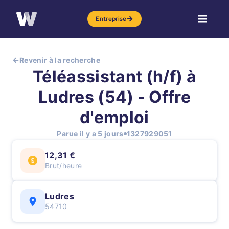
Entreprise
Revenir à la recherche
Téléassistant (h/f) à
Ludres (54) - Offre
d'emploi
Parue il y a 5 jours
1327929051
12,31 €
Brut/heure
Ludres
54710