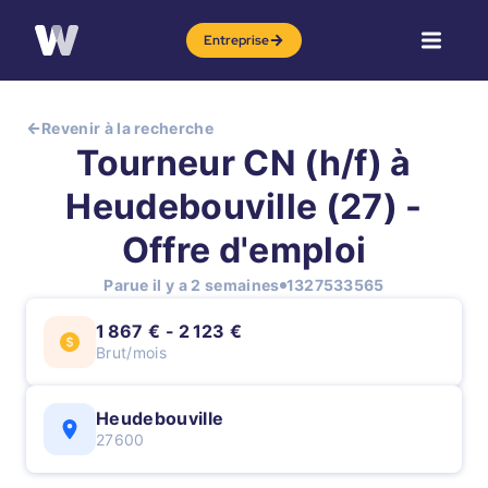
Entreprise
Revenir à la recherche
Tourneur CN (h/f) à
Heudebouville (27) -
Offre d'emploi
Parue il y a 2 semaines
1327533565
1 867 € - 2 123 €
Brut/mois
Heudebouville
27600