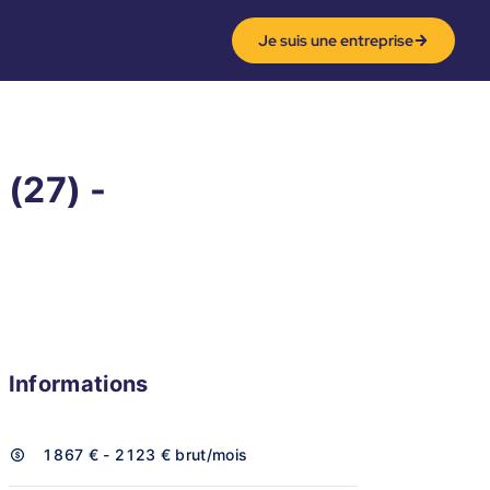
Je suis une entreprise
 (27) -
Informations
1 867 € - 2 123 €
brut/mois