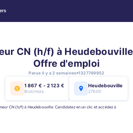
ers
ur CN (h/f) à Heudebouville
Offre d'emploi
Parue il y a 2 semaines
1327749952
1 867 € - 2 123 €
Heudebouville
Brut/mois
27600
urneur CN (h/f) à Heudebouville. Candidatez en un clic et accédez à