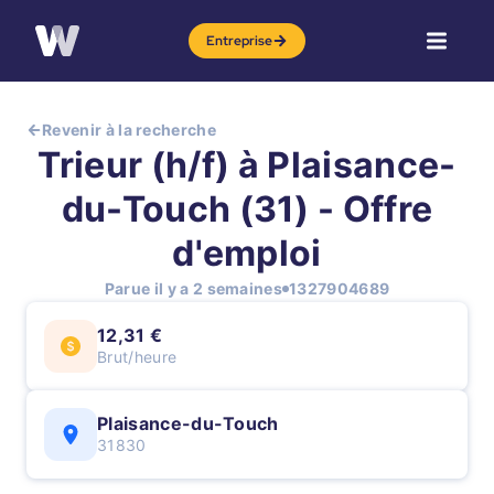
Entreprise
Revenir à la recherche
Trieur (h/f) à Plaisance-
du-Touch (31) - Offre
d'emploi
Parue il y a 2 semaines
1327904689
12,31 €
Brut/heure
Plaisance-du-Touch
31830