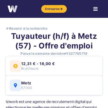
Entreprise
Revenir à la recherche
Tuyauteur (h/f) à Metz
(57) - Offre d'emploi
Parue la semaine dernière
1327765719
12,31 € - 16,00 €
Brut/heure
Metz
57000
Iziwork est une agence de recrutement digital qui
sélectionne les meilleures missions et offres d’emploi