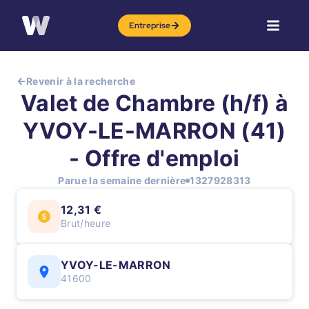
Entreprise
Revenir à la recherche
Valet de Chambre (h/f) à
YVOY-LE-MARRON (41)
- Offre d'emploi
Parue la semaine dernière
1327928313
12,31 €
Brut/heure
YVOY-LE-MARRON
41600