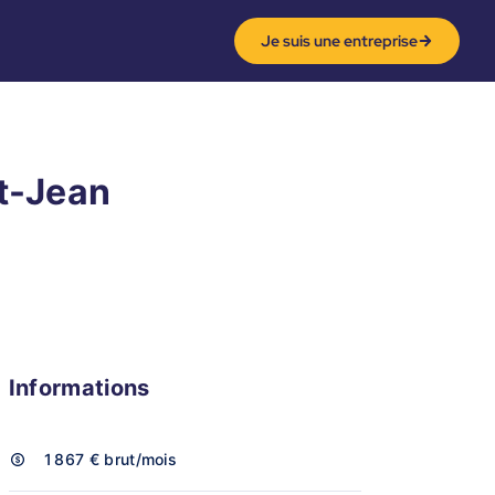
Je suis une entreprise
nt-Jean
Informations
1 867 €
brut/mois