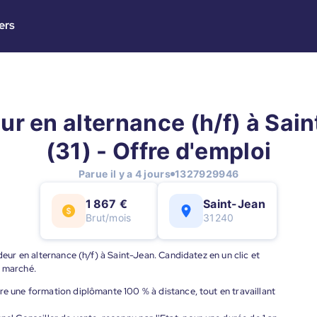
ers
r en alternance (h/f) à Sai
(31) - Offre d'emploi
Parue il y a 4 jours
1327929946
1 867 €
Saint-Jean
Brut/mois
31240
deur en alternance (h/f) à Saint-Jean. Candidatez en un clic et
u marché.
re une formation diplômante 100 % à distance, tout en travaillant