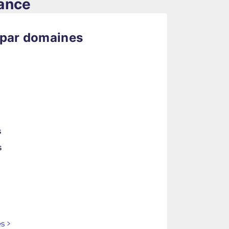
rance
 par domaines
s
s
es
>