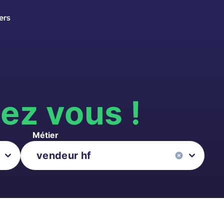
ers
s
ez vous !
Métier