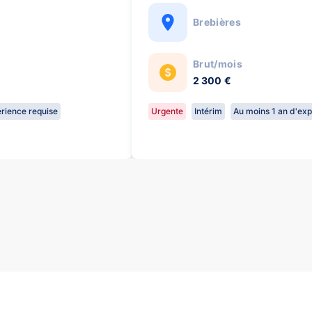
Brebières
Brut/mois
2 300 €
rience requise
Urgente
Intérim
Au moins 1 an d'ex