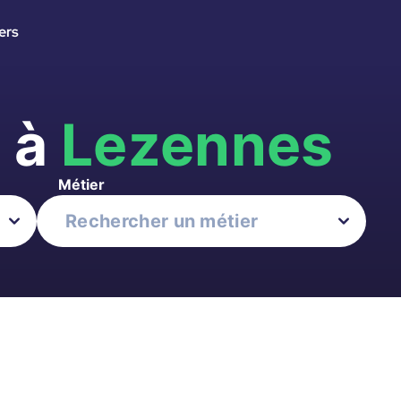
ers
s à
Lezennes
Métier